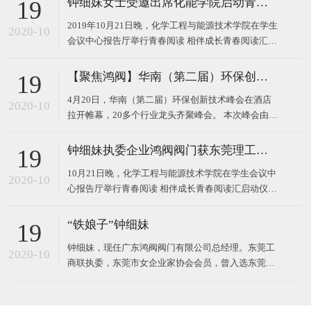
钟细妹女士受邀出席化能学院启动青春阅读汇系列活动
19
2019年10月21日晚，化学工程与能源技术学院在学生
2020-10
会议中心报告厅举行青春阅读 相伴成长青春阅读汇启
动仪式。 东莞理工学院校长马宏伟、广东鸿阀阀门有
限公司董事长钟细妹、化能学院党委书记夏勇、化能
【聚焦鸿阀】华南（第二届）环保创新技术峰会
19
学院院长徐勇军、教务处副处长廖文波等领导出席本
4月20日，华南（第二届）环保创新技术峰会在酒店
场仪式。化能学院党委委员、各支部书记、政治辅导
2020-10
拉开帷幕，20多个行业龙头齐聚峰会。 本次峰会由广
员、班主任
东鸿阀阀门有限公司和东莞市宝源水处理科技有限公
司作为主办方，以高新技术对接，最新技术产品，超
钟细妹执委企业鸿阀阀门获东莞理工学院校长马宏伟亲赠牌匾
19
大规模的会议，互相学习发展为主题，探讨环保运
10月21日晚，化学工程与能源技术学院在学生会议中
用，共同将环
2020-10
心报告厅举行青春阅读 相伴成长青春阅读汇启动仪
式。我会执委、广东鸿阀阀门有限公司董事长钟细
妹，与东莞理工学院党委副书记、校长马宏伟，化能
“铁娘子”钟细妹
19
学院党委书记夏勇、化能学院院长徐勇军、教务处副
钟细妹，现任广东鸿阀阀门有限公司总经理。东莞工
处长廖文波出席本场仪式。化能学院各支部书记、政
2020-10
商联执委，东莞市女企业家协会会员，曾入选东莞报
治辅导员、班
业传媒集团评选的东莞市“创业女神”。1982年，钟细
妹出生于广东韶关，从小学辍学后随亲戚来到深圳，
一边打工上班，一边在夜校读书。2006年，24岁的钟