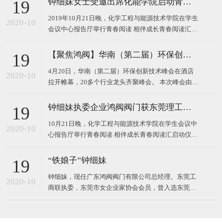
钟细妹女士受邀出席化能学院启动青春阅读汇系列活动
19
2019年10月21日晚，化学工程与能源技术学院在学生
2020-10
会议中心报告厅举行青春阅读 相伴成长青春阅读汇启
动仪式。 东莞理工学院校长马宏伟、广东鸿阀阀门有
限公司董事长钟细妹、化能学院党委书记夏勇、化能
【聚焦鸿阀】华南（第二届）环保创新技术峰会
19
学院院长徐勇军、教务处副处长廖文波等领导出席本
4月20日，华南（第二届）环保创新技术峰会在酒店
场仪式。化能学院党委委员、各支部书记、政治辅导
2020-10
拉开帷幕，20多个行业龙头齐聚峰会。 本次峰会由广
员、班主任
东鸿阀阀门有限公司和东莞市宝源水处理科技有限公
司作为主办方，以高新技术对接，最新技术产品，超
钟细妹执委企业鸿阀阀门获东莞理工学院校长马宏伟亲赠牌匾
19
大规模的会议，互相学习发展为主题，探讨环保运
10月21日晚，化学工程与能源技术学院在学生会议中
用，共同将环
2020-10
心报告厅举行青春阅读 相伴成长青春阅读汇启动仪
式。我会执委、广东鸿阀阀门有限公司董事长钟细
妹，与东莞理工学院党委副书记、校长马宏伟，化能
“铁娘子”钟细妹
19
学院党委书记夏勇、化能学院院长徐勇军、教务处副
钟细妹，现任广东鸿阀阀门有限公司总经理。东莞工
处长廖文波出席本场仪式。化能学院各支部书记、政
2020-10
商联执委，东莞市女企业家协会会员，曾入选东莞报
治辅导员、班
业传媒集团评选的东莞市“创业女神”。1982年，钟细
妹出生于广东韶关，从小学辍学后随亲戚来到深圳，
一边打工上班，一边在夜校读书。2006年，24岁的钟