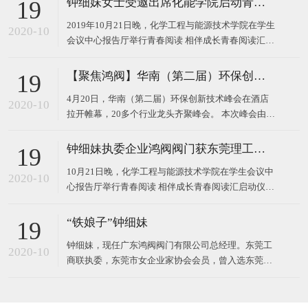
钟细妹女士受邀出席化能学院启动青春阅读汇系列活动
19
2019年10月21日晚，化学工程与能源技术学院在学生
2020-10
会议中心报告厅举行青春阅读 相伴成长青春阅读汇启
动仪式。 东莞理工学院校长马宏伟、广东鸿阀阀门有
限公司董事长钟细妹、化能学院党委书记夏勇、化能
【聚焦鸿阀】华南（第二届）环保创新技术峰会
19
学院院长徐勇军、教务处副处长廖文波等领导出席本
4月20日，华南（第二届）环保创新技术峰会在酒店
场仪式。化能学院党委委员、各支部书记、政治辅导
2020-10
拉开帷幕，20多个行业龙头齐聚峰会。 本次峰会由广
员、班主任
东鸿阀阀门有限公司和东莞市宝源水处理科技有限公
司作为主办方，以高新技术对接，最新技术产品，超
钟细妹执委企业鸿阀阀门获东莞理工学院校长马宏伟亲赠牌匾
19
大规模的会议，互相学习发展为主题，探讨环保运
10月21日晚，化学工程与能源技术学院在学生会议中
用，共同将环
2020-10
心报告厅举行青春阅读 相伴成长青春阅读汇启动仪
式。我会执委、广东鸿阀阀门有限公司董事长钟细
妹，与东莞理工学院党委副书记、校长马宏伟，化能
“铁娘子”钟细妹
19
学院党委书记夏勇、化能学院院长徐勇军、教务处副
钟细妹，现任广东鸿阀阀门有限公司总经理。东莞工
处长廖文波出席本场仪式。化能学院各支部书记、政
2020-10
商联执委，东莞市女企业家协会会员，曾入选东莞报
治辅导员、班
业传媒集团评选的东莞市“创业女神”。1982年，钟细
妹出生于广东韶关，从小学辍学后随亲戚来到深圳，
一边打工上班，一边在夜校读书。2006年，24岁的钟