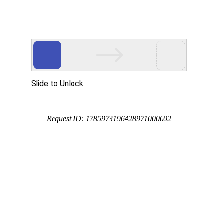
行器
、
截止阀
、
PVC阀门
等配套产品
销售热
十六年阀门研发，一站式阀门供应商