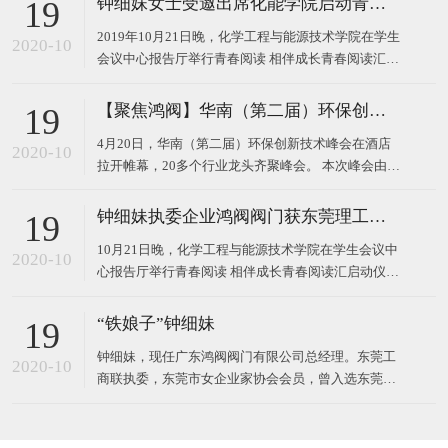
钟细妹女士受邀出席化能学院启动青春阅读汇系列活动
19
2019年10月21日晚，化学工程与能源技术学院在学生
2020-10
会议中心报告厅举行青春阅读 相伴成长青春阅读汇启
动仪式。 东莞理工学院校长马宏伟、广东鸿阀阀门有
限公司董事长钟细妹、化能学院党委书记夏勇、化能
【聚焦鸿阀】华南（第二届）环保创新技术峰会
19
学院院长徐勇军、教务处副处长廖文波等领导出席本
4月20日，华南（第二届）环保创新技术峰会在酒店
场仪式。化能学院党委委员、各支部书记、政治辅导
2020-10
拉开帷幕，20多个行业龙头齐聚峰会。 本次峰会由广
员、班主任
东鸿阀阀门有限公司和东莞市宝源水处理科技有限公
司作为主办方，以高新技术对接，最新技术产品，超
钟细妹执委企业鸿阀阀门获东莞理工学院校长马宏伟亲赠牌匾
19
大规模的会议，互相学习发展为主题，探讨环保运
10月21日晚，化学工程与能源技术学院在学生会议中
用，共同将环
2020-10
心报告厅举行青春阅读 相伴成长青春阅读汇启动仪
式。我会执委、广东鸿阀阀门有限公司董事长钟细
妹，与东莞理工学院党委副书记、校长马宏伟，化能
“铁娘子”钟细妹
19
学院党委书记夏勇、化能学院院长徐勇军、教务处副
钟细妹，现任广东鸿阀阀门有限公司总经理。东莞工
处长廖文波出席本场仪式。化能学院各支部书记、政
2020-10
商联执委，东莞市女企业家协会会员，曾入选东莞报
治辅导员、班
业传媒集团评选的东莞市“创业女神”。1982年，钟细
妹出生于广东韶关，从小学辍学后随亲戚来到深圳，
一边打工上班，一边在夜校读书。2006年，24岁的钟