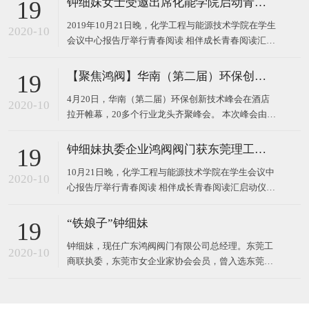
钟细妹女士受邀出席化能学院启动青春阅读汇系列活动
19
2019年10月21日晚，化学工程与能源技术学院在学生
2020-10
会议中心报告厅举行青春阅读 相伴成长青春阅读汇启
动仪式。 东莞理工学院校长马宏伟、广东鸿阀阀门有
限公司董事长钟细妹、化能学院党委书记夏勇、化能
【聚焦鸿阀】华南（第二届）环保创新技术峰会
19
学院院长徐勇军、教务处副处长廖文波等领导出席本
4月20日，华南（第二届）环保创新技术峰会在酒店
场仪式。化能学院党委委员、各支部书记、政治辅导
2020-10
拉开帷幕，20多个行业龙头齐聚峰会。 本次峰会由广
员、班主任
东鸿阀阀门有限公司和东莞市宝源水处理科技有限公
司作为主办方，以高新技术对接，最新技术产品，超
钟细妹执委企业鸿阀阀门获东莞理工学院校长马宏伟亲赠牌匾
19
大规模的会议，互相学习发展为主题，探讨环保运
10月21日晚，化学工程与能源技术学院在学生会议中
用，共同将环
2020-10
心报告厅举行青春阅读 相伴成长青春阅读汇启动仪
式。我会执委、广东鸿阀阀门有限公司董事长钟细
妹，与东莞理工学院党委副书记、校长马宏伟，化能
“铁娘子”钟细妹
19
学院党委书记夏勇、化能学院院长徐勇军、教务处副
钟细妹，现任广东鸿阀阀门有限公司总经理。东莞工
处长廖文波出席本场仪式。化能学院各支部书记、政
2020-10
商联执委，东莞市女企业家协会会员，曾入选东莞报
治辅导员、班
业传媒集团评选的东莞市“创业女神”。1982年，钟细
妹出生于广东韶关，从小学辍学后随亲戚来到深圳，
一边打工上班，一边在夜校读书。2006年，24岁的钟