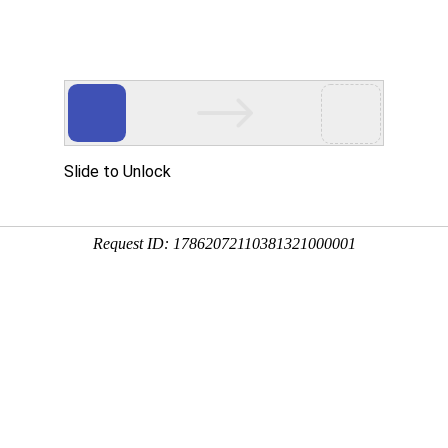
行器
、
截止阀
、
PVC阀门
等配套产品
销售热
十六年阀门研发，一站式阀门供应商
用耐酸碱PVDF阳江阀门的产品特点与主要功能？
氟特种工程塑料，耐腐蚀、耐温、高洁净，是强酸碱、氢氟酸、高纯药液工况首选防
三通螺纹阳江6686体育app的安装与使用注意事项？